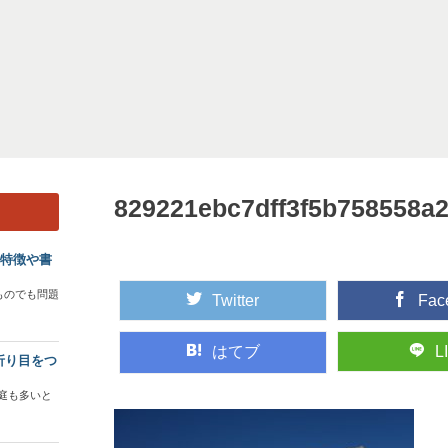
829221ebc7dff3f5b758558a
？特徴や書
ものでも問題
Twitter
Fac
はてブ
L
折り目をつ
庭も多いと