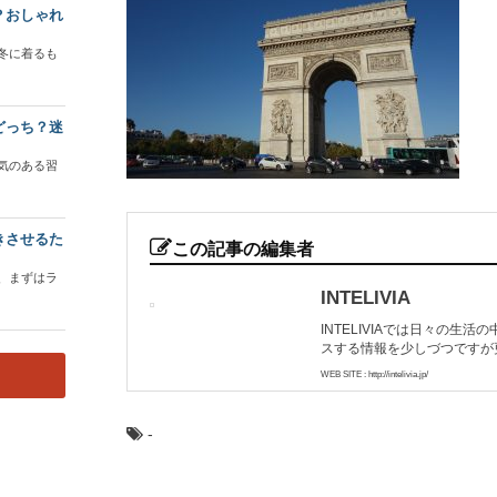
？おしゃれ
冬に着るも
どっち？迷
気のある習
きさせるた
この記事の編集者
、まずはラ
INTELIVIA
INTELIVIAでは日々の
スする情報を少しづつですが
WEB SITE : http://intelivia.jp/
-