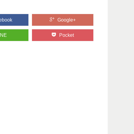
ebook
Google+
INE
Pocket