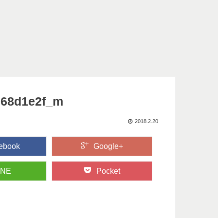
268d1e2f_m
2018.2.20
ebook
Google+
INE
Pocket