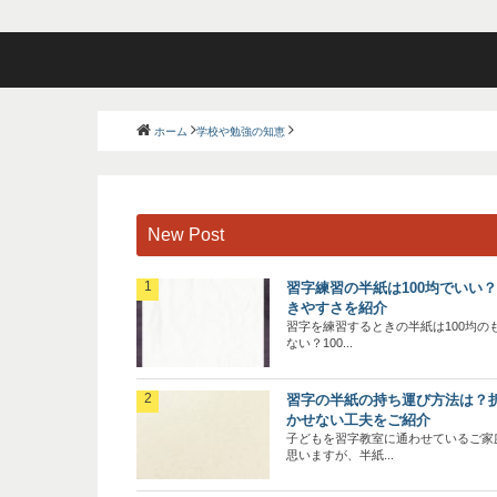
ホーム
学校や勉強の知恵
New Post
習字練習の半紙は100均でいい
きやすさを紹介
習字を練習するときの半紙は100均の
ない？100...
習字の半紙の持ち運び方法は？
かせない工夫をご紹介
子どもを習字教室に通わせているご家
思いますが、半紙...