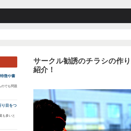
サークル勧誘のチラシの作り
紹介！
？特徴や書
ものでも問題
折り目をつ
庭も多いと