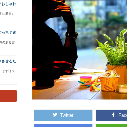
？おしゃれ
冬に着るも
どっち？迷
気のある習
きさせるた
、まずはラ
Twitter
Fac