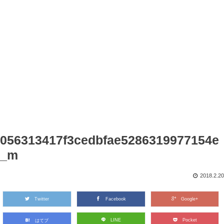
056313417f3cedbfae5286319977154e
_m
2018.2.20
Twitter
Facebook
Google+
LINE
Pocket
はてブ