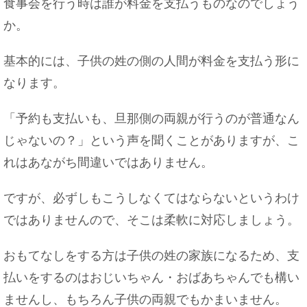
食事会を行う時は誰が料金を支払うものなのでしょう
か。
ハムスターが巣箱をひっくり返す習性と理由につ
いて
基本的には、子供の姓の側の人間が料金を支払う形に
なります。
「予約も支払いも、旦那側の両親が行うのが普通なん
父子家庭の息子や娘はどんな性格に育つ？片親の
じゃないの？」という声を聞くことがありますが、こ
子の特徴とは
れはあながち間違いではありません。
ですが、必ずしもこうしなくてはならないというわけ
車のペダルにペダルカバーを取り付けよう！その
ではありませんので、そこは柔軟に対応しましょう。
やり方を解説！
おもてなしをする方は子供の姓の家族になるため、支
払いをするのはおじいちゃん・おばあちゃんでも構い
ませんし、もちろん子供の両親でもかまいません。
色白の女性がモテるのはなぜ？色白女性の魅力に