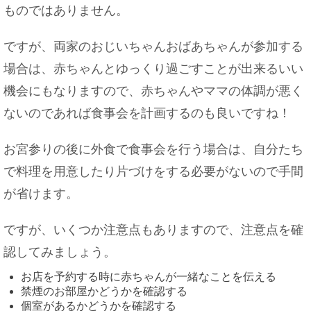
ものではありません。
ボケとツッコミの立ち位置は重要！？気を付ける
と良くなる理由
ですが、両家のおじいちゃんおばあちゃんが参加する
場合は、赤ちゃんとゆっくり過ごすことが出来るいい
機会にもなりますので、赤ちゃんやママの体調が悪く
ないのであれば食事会を計画するのも良いですね！
好きな人が職場を辞めるときにできる対処法！恋
を実らせる方法
お宮参りの後に外食で食事会を行う場合は、自分たち
で料理を用意したり片づけをする必要がないので手間
が省けます。
夫が無職。こんな時、夫を妻の扶養にすることが
できます！
ですが、いくつか注意点もありますので、注意点を確
認してみましょう。
お店を予約する時に赤ちゃんが一緒なことを伝える
禁煙のお部屋かどうかを確認する
髪を黒染めスプレーで染める時の注意点と衣服に
個室があるかどうかを確認する
ついた時の対処法