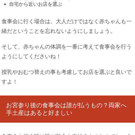
自宅から近いお店を選ぶ
食事会に行く場合は、大人だけではなく赤ちゃんも一
緒だということを忘れないようにしましょう。
メイクが濃い女性の心理とは？男性から見たＮＧ
メイクとは
そして、赤ちゃんの体調を一番に考えて食事会を行う
ようにしてくださいね！
授乳やおむつ替えの事も考慮してお店を選ぶと良いで
大学を休学する時の理由書の書き方を紹介します
すよ！
お宮参り後の食事会は誰が払うもの？両家へ
手土産はあると好ましい
水泳で筋肉痛・・・クロールで脇が痛くなる場合
の対策法！