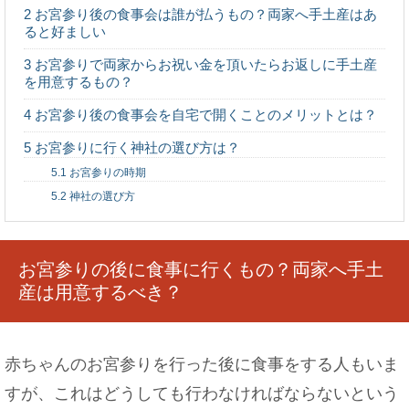
2
お宮参り後の食事会は誰が払うもの？両家へ手土産はあ
ると好ましい
3
お宮参りで両家からお祝い金を頂いたらお返しに手土産
世界の人種の種類とは？それぞれの特徴について
を用意するもの？
徹底調査！
4
お宮参り後の食事会を自宅で開くことのメリットとは？
5
お宮参りに行く神社の選び方は？
5.1
お宮参りの時期
5.2
神社の選び方
意外と知らない！？みりんと砂糖の違いや使い分
けについて
お宮参りの後に食事に行くもの？両家へ手土
産は用意するべき？
セキセイインコが噛む！痛いほど噛む理由や、そ
の対処法をご紹介
赤ちゃんのお宮参りを行った後に食事をする人もいま
すが、これはどうしても行わなければならないという