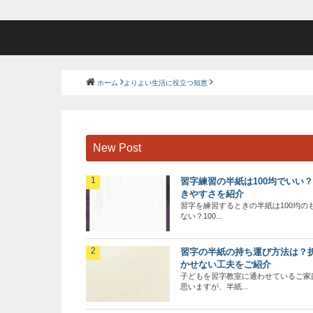
ホーム
よりよい生活に役立つ知恵
New Post
習字練習の半紙は100均でいい
きやすさを紹介
習字を練習するときの半紙は100均の
ない？100...
習字の半紙の持ち運び方法は？
かせない工夫をご紹介
子どもを習字教室に通わせているご家
思いますが、半紙...