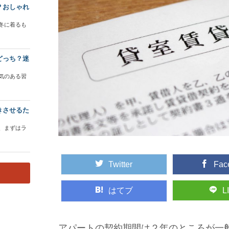
？おしゃれ
冬に着るも
どっち？迷
気のある習
きさせるた
、まずはラ
Twitter
Fac
はてブ
L
アパートの契約期間は２年のところが一