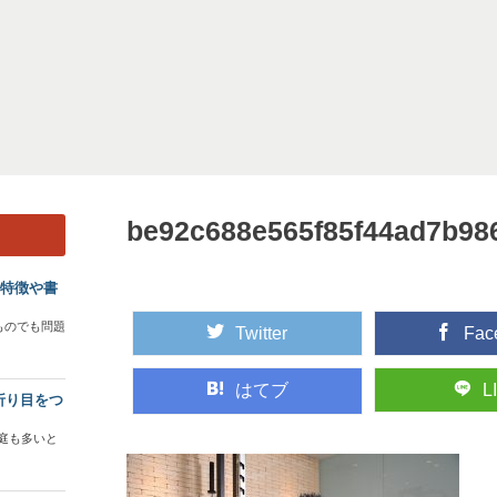
be92c688e565f85f44ad7b98
？特徴や書
ものでも問題
Twitter
Fac
はてブ
L
折り目をつ
庭も多いと