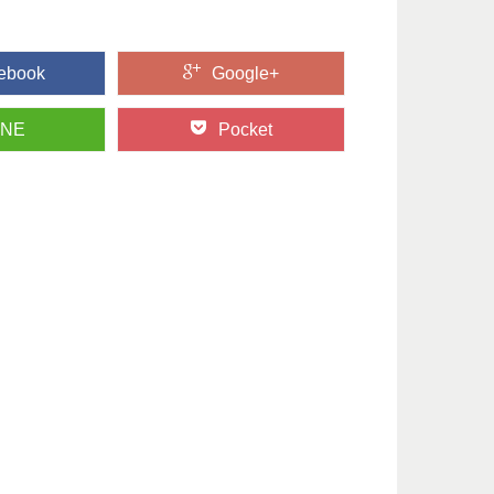
ebook
Google+
INE
Pocket