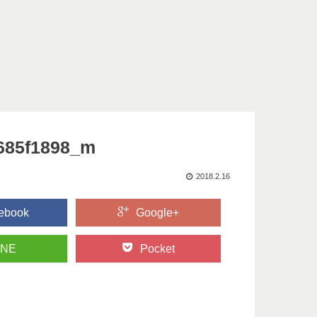
685f1898_m
2018.2.16
ebook
Google+
INE
Pocket