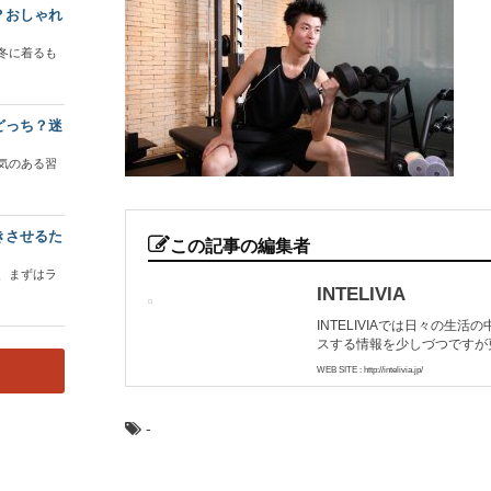
？おしゃれ
冬に着るも
どっち？迷
気のある習
きさせるた
この記事の編集者
、まずはラ
INTELIVIA
INTELIVIAでは日々の
スする情報を少しづつですが
WEB SITE : http://intelivia.jp/
-