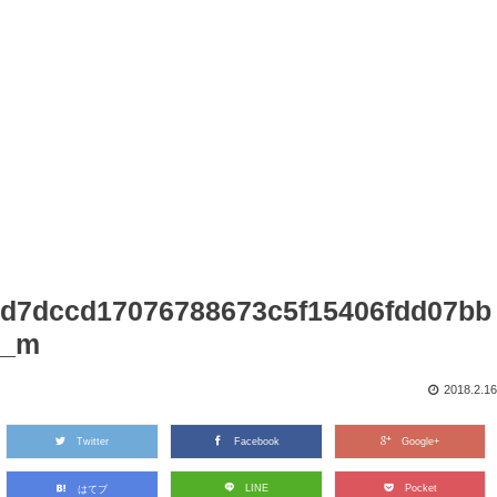
d7dccd17076788673c5f15406fdd07bb
_m
2018.2.16
Twitter
Facebook
Google+
LINE
Pocket
はてブ